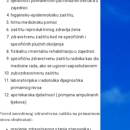
djelatnost polivalentnih patronažnih sestara u
zajednici
higijensko-epidemiološku zaštitu,
hitnu medicinsku pomoć
zaštitu reproduktivnog zdravlja žena
zdravstvenu zaštitu kod ne specifičnih i
specifičnih plućnih oboljenja
fizikalnu i mentalnu rehabilitaciju u zajednici
specifičnu zdravstvenu zaštitu radnika kao dio
medicine rada, ako se ugovori saposlodavcem
zubozdravstvenu zaštitu
laboratorijska i radiološka dijagnostika
primarnog nivoa
apotekarska djelatnost ( primjena ampuliranih
lijekova)
Pored navedenog zdravstvena zaštita na primarnom
nivou obuhvatati :
praćenje zdravstvenog stanja stanovnika i