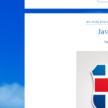
ZU DOM ZDRA
Jav
3 