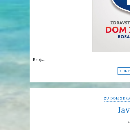
Broj:…
CONT
ZU DOM ZDRA
Jav
4