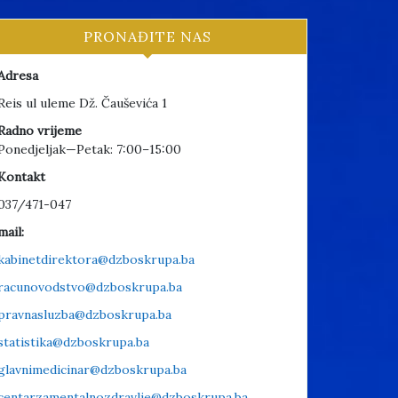
PRONAĐITE NAS
Adresa
Reis ul uleme Dž. Čauševića 1
Radno vrijeme
Ponedjeljak—Petak: 7:00–15:00
Kontakt
037/471-047
mail:
kabinetdirektora@dzboskrupa.ba
racunovodstvo@dzboskrupa.ba
pravnasluzba@dzboskrupa.ba
statistika@dzboskrupa.ba
glavnimedicinar@dzboskrupa.ba
centarzamentalnozdravlje@dzboskrupa.ba