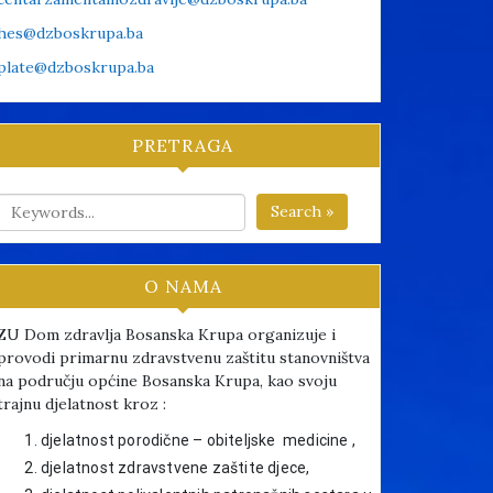
hes@dzboskrupa.ba
plate@dzboskrupa.ba
PRETRAGA
Search »
O NAMA
ZU Dom zdravlja Bosanska Krupa organizuje i
provodi primarnu zdravstvenu zaštitu stanovništva
na području općine Bosanska Krupa, kao svoju
trajnu djelatnost kroz :
djelatnost porodične – obiteljske medicine ,
djelatnost zdravstvene zaštite djece,