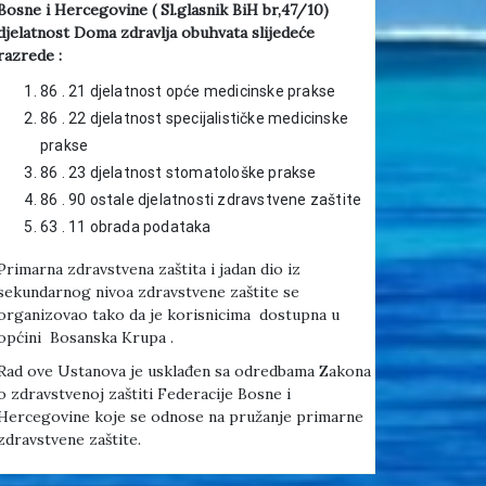
Bosne i Hercegovine ( Sl.glasnik BiH br,47/10)
djelatnost Doma zdravlja obuhvata slijedeće
razrede :
86 . 21 djelatnost opće medicinske prakse
86 . 22 djelatnost specijalističke medicinske
prakse
86 . 23 djelatnost stomatološke prakse
86 . 90 ostale djelatnosti zdravstvene zaštite
63 . 11 obrada podataka
Primarna zdravstvena zaštita i jadan dio iz
sekundarnog nivoa zdravstvene zaštite se
organizovao tako da je korisnicima dostupna u
općini Bosanska Krupa .
Rad ove Ustanova je usklađen sa odredbama Zakona
o zdravstvenoj zaštiti Federacije Bosne i
Hercegovine koje se odnose na pružanje primarne
zdravstvene zaštite.