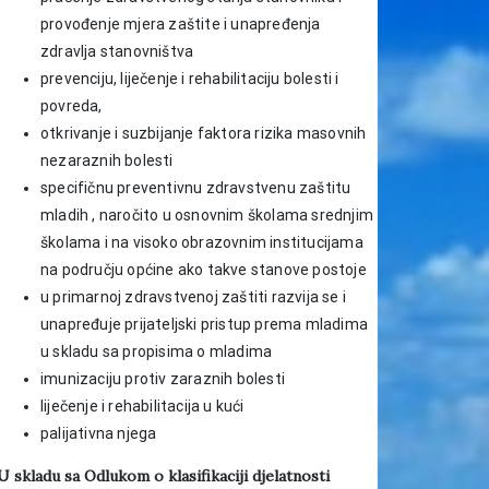
provođenje mjera zaštite i unapređenja
zdravlja stanovništva
prevenciju, liječenje i rehabilitaciju bolesti i
povreda,
otkrivanje i suzbijanje faktora rizika masovnih
nezaraznih bolesti
specifičnu preventivnu zdravstvenu zaštitu
mladih , naročito u osnovnim školama srednjim
školama i na visoko obrazovnim institucijama
na području općine ako takve stanove postoje
u primarnoj zdravstvenoj zaštiti razvija se i
unapređuje prijateljski pristup prema mladima
u skladu sa propisima o mladima
imunizaciju protiv zaraznih bolesti
liječenje i rehabilitacija u kući
palijativna njega
U skladu sa Odlukom o klasifikaciji djelatnosti