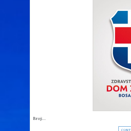
Broj:…
CONT