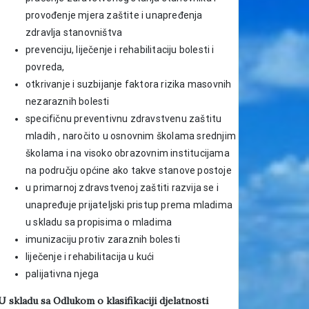
provođenje mjera zaštite i unapređenja
zdravlja stanovništva
prevenciju, liječenje i rehabilitaciju bolesti i
povreda,
otkrivanje i suzbijanje faktora rizika masovnih
nezaraznih bolesti
specifičnu preventivnu zdravstvenu zaštitu
mladih , naročito u osnovnim školama srednjim
školama i na visoko obrazovnim institucijama
na području općine ako takve stanove postoje
u primarnoj zdravstvenoj zaštiti razvija se i
unapređuje prijateljski pristup prema mladima
u skladu sa propisima o mladima
imunizaciju protiv zaraznih bolesti
liječenje i rehabilitacija u kući
palijativna njega
U skladu sa Odlukom o klasifikaciji djelatnosti