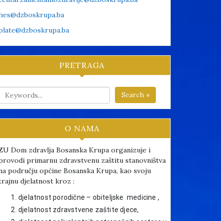
hes@dzboskrupa.ba
plate@dzboskrupa.ba
PRETRAGA
Search »
O NAMA
ZU Dom zdravlja Bosanska Krupa organizuje i
provodi primarnu zdravstvenu zaštitu stanovništva
na području općine Bosanska Krupa, kao svoju
trajnu djelatnost kroz :
djelatnost porodične – obiteljske medicine ,
djelatnost zdravstvene zaštite djece,