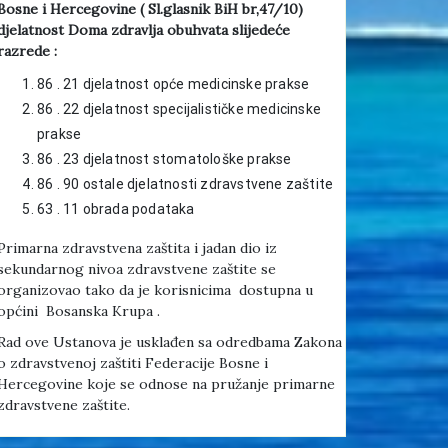
Bosne i Hercegovine ( Sl.glasnik BiH br,47/10)
djelatnost Doma zdravlja obuhvata slijedeće
razrede :
86 . 21 djelatnost opće medicinske prakse
86 . 22 djelatnost specijalističke medicinske
prakse
86 . 23 djelatnost stomatološke prakse
86 . 90 ostale djelatnosti zdravstvene zaštite
63 . 11 obrada podataka
Primarna zdravstvena zaštita i jadan dio iz
sekundarnog nivoa zdravstvene zaštite se
organizovao tako da je korisnicima dostupna u
općini Bosanska Krupa .
Rad ove Ustanova je usklađen sa odredbama Zakona
o zdravstvenoj zaštiti Federacije Bosne i
Hercegovine koje se odnose na pružanje primarne
zdravstvene zaštite.