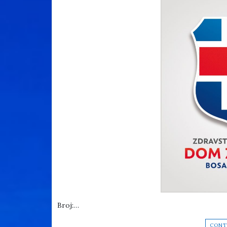
Broj:…
CONT