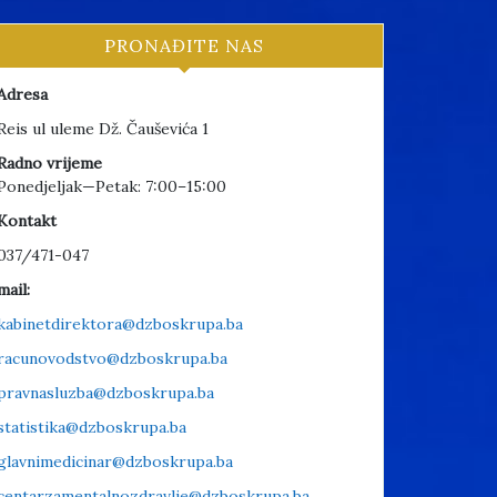
PRONAĐITE NAS
Adresa
Reis ul uleme Dž. Čauševića 1
Radno vrijeme
Ponedjeljak—Petak: 7:00–15:00
Kontakt
037/471-047
mail:
kabinetdirektora@dzboskrupa.ba
racunovodstvo@dzboskrupa.ba
pravnasluzba@dzboskrupa.ba
statistika@dzboskrupa.ba
glavnimedicinar@dzboskrupa.ba
centarzamentalnozdravlje@dzboskrupa.ba