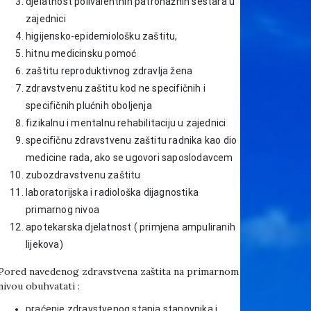
djelatnost polivalentnih patronažnih sestara u
zajednici
higijensko-epidemiološku zaštitu,
hitnu medicinsku pomoć
zaštitu reproduktivnog zdravlja žena
zdravstvenu zaštitu kod ne specifičnih i
specifičnih plućnih oboljenja
fizikalnu i mentalnu rehabilitaciju u zajednici
specifičnu zdravstvenu zaštitu radnika kao dio
medicine rada, ako se ugovori saposlodavcem
zubozdravstvenu zaštitu
laboratorijska i radiološka dijagnostika
primarnog nivoa
apotekarska djelatnost ( primjena ampuliranih
lijekova)
Pored navedenog zdravstvena zaštita na primarnom
nivou obuhvatati :
praćenje zdravstvenog stanja stanovnika i