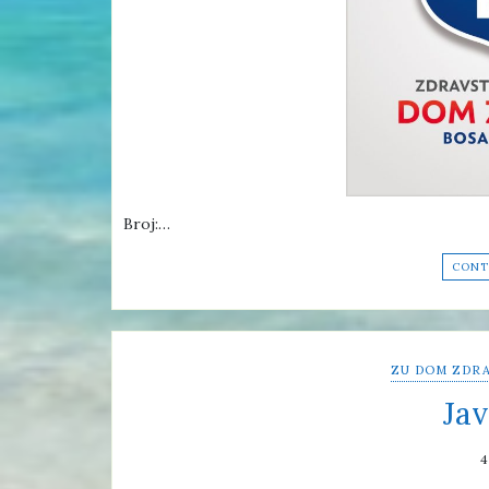
Broj:…
CONT
ZU DOM ZDRA
Jav
4