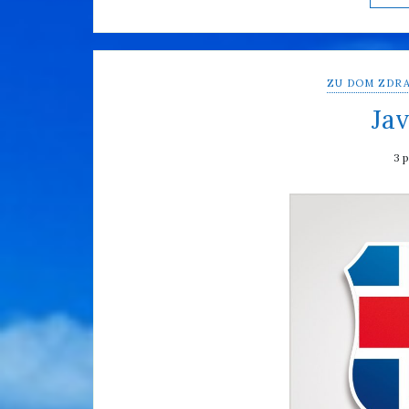
ZU DOM ZDRA
Jav
3 