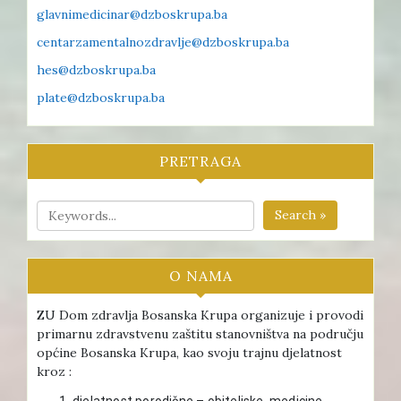
glavnimedicinar@dzboskrupa.ba
centarzamentalnozdravlje@dzboskrupa.ba
hes@dzboskrupa.ba
plate@dzboskrupa.ba
PRETRAGA
Search »
O NAMA
ZU Dom zdravlja Bosanska Krupa organizuje i provodi
primarnu zdravstvenu zaštitu stanovništva na području
općine Bosanska Krupa, kao svoju trajnu djelatnost
kroz :
djelatnost porodične – obiteljske medicine ,