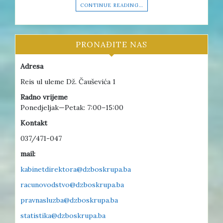
CONTINUE READING…
PRONAĐITE NAS
Adresa
Reis ul uleme Dž. Čauševića 1
Radno vrijeme
Ponedjeljak—Petak: 7:00–15:00
Kontakt
037/471-047
mail:
kabinetdirektora@dzboskrupa.ba
racunovodstvo@dzboskrupa.ba
pravnasluzba@dzboskrupa.ba
statistika@dzboskrupa.ba