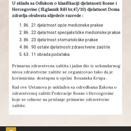
U skladu sa Odlukom o klasifikaciji djelatnosti Bosne i
Hercegovine ( Sl.glasnik BiH br,47/10) djelatnost Doma
zdravlja obuhvata slijedeće razrede :
86 . 21 djelatnost opće medicinske prakse
86 . 22 djelatnost specijalističke medicinske prakse
86 . 23 djelatnost stomatološke prakse
86 . 90 ostale djelatnosti zdravstvene zaštite
63 . 11 obrada podataka
Primarna zdravstvena zaštita i jadan dio iz sekundarnog
nivoa zdravstvene zaštite se organizovao tako da je
korisnicima dostupna u općini Bosanska Krupa .
Rad ove Ustanova je usklađen sa odredbama Zakona o
zdravstvenoj zaštiti Federacije Bosne i Hercegovine
koje se odnose na pružanje primarne zdravstvene
zaštite.