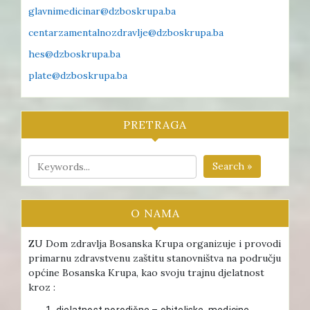
glavnimedicinar@dzboskrupa.ba
centarzamentalnozdravlje@dzboskrupa.ba
hes@dzboskrupa.ba
plate@dzboskrupa.ba
PRETRAGA
Search »
O NAMA
ZU Dom zdravlja Bosanska Krupa organizuje i provodi
primarnu zdravstvenu zaštitu stanovništva na području
općine Bosanska Krupa, kao svoju trajnu djelatnost
kroz :
djelatnost porodične – obiteljske medicine ,