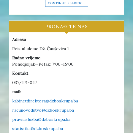
CONTINUE READING…
PRONAĐITE NAS
Adresa
Reis ul uleme Dž. Čauševića 1
Radno vrijeme
Ponedjeljak—Petak: 7:00–15:00
Kontakt
037/471-047
mail:
kabinetdirektora@dzboskrupa.ba
racunovodstvo@dzboskrupa.ba
pravnasluzba@dzboskrupa.ba
statistika@dzboskrupa.ba