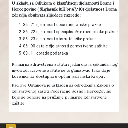
U skladu sa Odlukom o klasifikaciji djelatnosti Bosne i
Hercegovine ( Sl.glasnik BiH br,47/10) djelatnost Doma
zdravlja obuhvata slijedeće razrede :
86 . 21 djelatnost opće medicinske prakse
86 . 22 djelatnost specijalističke medicinske prakse
86 . 23 djelatnost stomatološke prakse
86 . 90 ostale djelatnosti zdravstvene zaštite
63 . 11 obrada podataka
Primarna zdravstvena zaštita i jadan dio iz sekundarnog
nivoa zdravstvene zaštite se organizovao tako da je
korisnicima dostupna u općini Bosanska Krupa .
Rad ove Ustanova je usklađen sa odredbama Zakona o
zdravstvenoj zaštiti Federacije Bosne i Hercegovine
koje se odnose na pružanje primarne zdravstvene
zaštite.