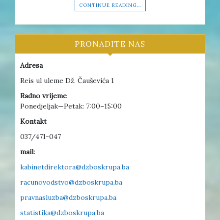
CONTINUE READING…
PRONAĐITE NAS
Adresa
Reis ul uleme Dž. Čauševića 1
Radno vrijeme
Ponedjeljak—Petak: 7:00–15:00
Kontakt
037/471-047
mail:
kabinetdirektora@dzboskrupa.ba
racunovodstvo@dzboskrupa.ba
pravnasluzba@dzboskrupa.ba
statistika@dzboskrupa.ba