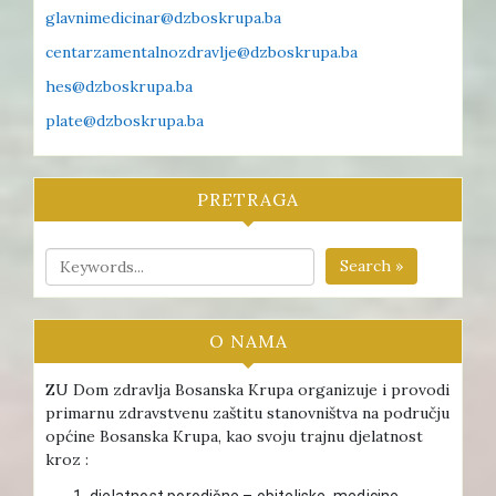
glavnimedicinar@dzboskrupa.ba
centarzamentalnozdravlje@dzboskrupa.ba
hes@dzboskrupa.ba
plate@dzboskrupa.ba
PRETRAGA
Search »
O NAMA
ZU Dom zdravlja Bosanska Krupa organizuje i provodi
primarnu zdravstvenu zaštitu stanovništva na području
općine Bosanska Krupa, kao svoju trajnu djelatnost
kroz :
djelatnost porodične – obiteljske medicine ,