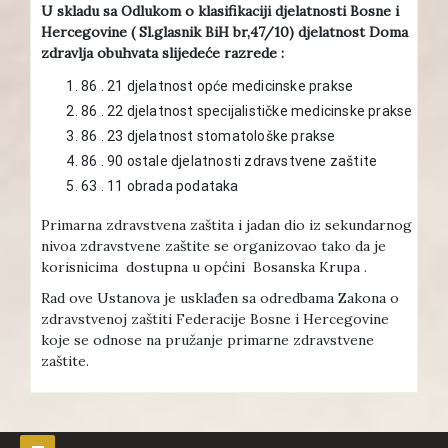
U skladu sa Odlukom o klasifikaciji djelatnosti Bosne i
Hercegovine ( Sl.glasnik BiH br,47/10) djelatnost Doma
zdravlja obuhvata slijedeće razrede :
86 . 21 djelatnost opće medicinske prakse
86 . 22 djelatnost specijalističke medicinske prakse
86 . 23 djelatnost stomatološke prakse
86 . 90 ostale djelatnosti zdravstvene zaštite
63 . 11 obrada podataka
Primarna zdravstvena zaštita i jadan dio iz sekundarnog
nivoa zdravstvene zaštite se organizovao tako da je
korisnicima dostupna u općini Bosanska Krupa .
Rad ove Ustanova je usklađen sa odredbama Zakona o
zdravstvenoj zaštiti Federacije Bosne i Hercegovine
koje se odnose na pružanje primarne zdravstvene
zaštite.