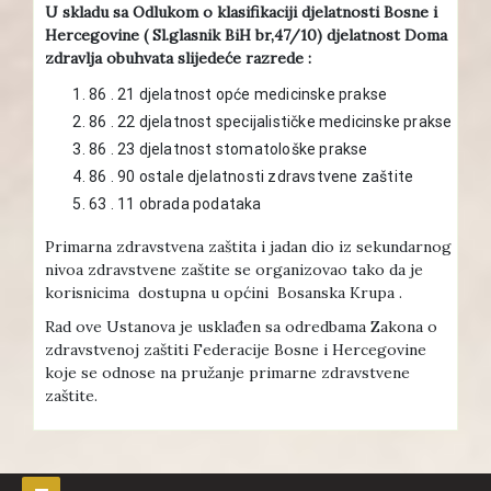
U skladu sa Odlukom o klasifikaciji djelatnosti Bosne i
Hercegovine ( Sl.glasnik BiH br,47/10) djelatnost Doma
zdravlja obuhvata slijedeće razrede :
86 . 21 djelatnost opće medicinske prakse
86 . 22 djelatnost specijalističke medicinske prakse
86 . 23 djelatnost stomatološke prakse
86 . 90 ostale djelatnosti zdravstvene zaštite
63 . 11 obrada podataka
Primarna zdravstvena zaštita i jadan dio iz sekundarnog
nivoa zdravstvene zaštite se organizovao tako da je
korisnicima dostupna u općini Bosanska Krupa .
Rad ove Ustanova je usklađen sa odredbama Zakona o
zdravstvenoj zaštiti Federacije Bosne i Hercegovine
koje se odnose na pružanje primarne zdravstvene
zaštite.