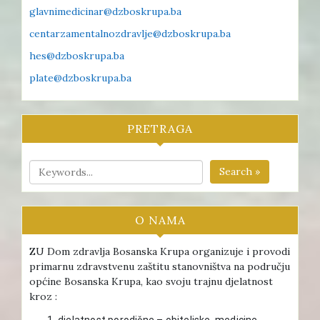
glavnimedicinar@dzboskrupa.ba
centarzamentalnozdravlje@dzboskrupa.ba
hes@dzboskrupa.ba
plate@dzboskrupa.ba
PRETRAGA
Search »
O NAMA
ZU Dom zdravlja Bosanska Krupa organizuje i provodi
primarnu zdravstvenu zaštitu stanovništva na području
općine Bosanska Krupa, kao svoju trajnu djelatnost
kroz :
djelatnost porodične – obiteljske medicine ,