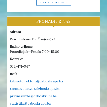
CONTINUE READING…
PRONAĐITE NAS
Adresa
Reis ul uleme Dž. Čauševića 1
Radno vrijeme
Ponedjeljak—Petak: 7:00–15:00
Kontakt
037/471-047
mail:
kabinetdirektora@dzboskrupa.ba
racunovodstvo@dzboskrupa.ba
pravnasluzba@dzboskrupa.ba
statistika@dzboskrupa.ba