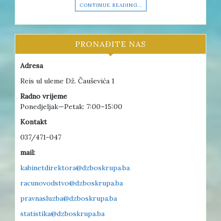
CONTINUE READING…
PRONAĐITE NAS
Adresa
Reis ul uleme Dž. Čauševića 1
Radno vrijeme
Ponedjeljak—Petak: 7:00–15:00
Kontakt
037/471-047
mail:
kabinetdirektora@dzboskrupa.ba
racunovodstvo@dzboskrupa.ba
pravnasluzba@dzboskrupa.ba
statistika@dzboskrupa.ba