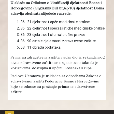
U skladu sa Odlukom o klasifikaciji djelatnosti Bosne i
Hercegovine ( Sl.glasnik BiH br,47/10) djelatnost Doma
zdravlja obuhvata slijedeće razrede :
86 . 21 djelatnost opće medicinske prakse
86 . 22 djelatnost specijalističke medicinske prakse
86 . 23 djelatnost stomatološke prakse
86 . 90 ostale djelatnosti zdravstvene zaštite
63 . 11 obrada podataka
Primarna zdravstvena zaštita i jadan dio iz sekundarnog
nivoa zdravstvene zaštite se organizovao tako da je
korisnicima dostupna u općini Bosanska Krupa .
Rad ove Ustanova je usklađen sa odredbama Zakona o
zdravstvenoj zaštiti Federacije Bosne i Hercegovine
koje se odnose na pružanje primarne zdravstvene
zaštite.