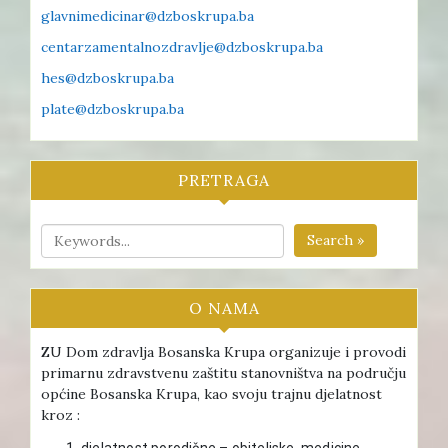
glavnimedicinar@dzboskrupa.ba
centarzamentalnozdravlje@dzboskrupa.ba
hes@dzboskrupa.ba
plate@dzboskrupa.ba
PRETRAGA
Search »
O NAMA
ZU Dom zdravlja Bosanska Krupa organizuje i provodi
primarnu zdravstvenu zaštitu stanovništva na području
općine Bosanska Krupa, kao svoju trajnu djelatnost
kroz :
djelatnost porodične – obiteljske medicine ,