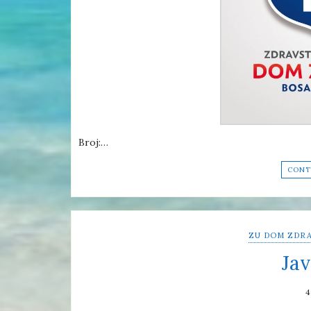
Broj:…
CONT
ZU DOM ZDRA
Jav
4