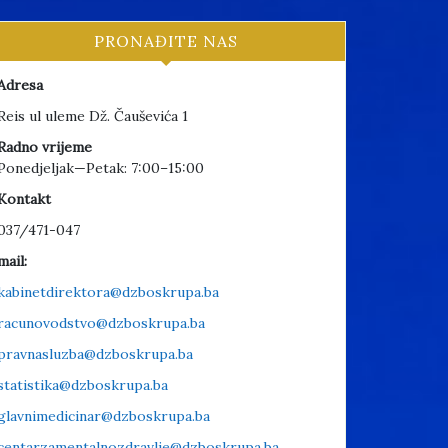
PRONAĐITE NAS
Adresa
Reis ul uleme Dž. Čauševića 1
Radno vrijeme
Ponedjeljak—Petak: 7:00–15:00
Kontakt
037/471-047
mail:
kabinetdirektora@dzboskrupa.ba
racunovodstvo@dzboskrupa.ba
pravnasluzba@dzboskrupa.ba
statistika@dzboskrupa.ba
glavnimedicinar@dzboskrupa.ba
centarzamentalnozdravlje@dzboskrupa.ba