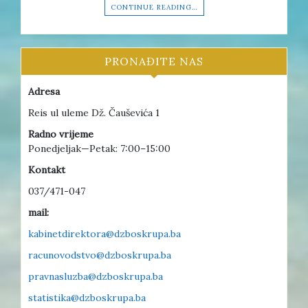
CONTINUE READING…
PRONAĐITE NAS
Adresa
Reis ul uleme Dž. Čauševića 1
Radno vrijeme
Ponedjeljak—Petak: 7:00–15:00
Kontakt
037/471-047
mail:
kabinetdirektora@dzboskrupa.ba
racunovodstvo@dzboskrupa.ba
pravnasluzba@dzboskrupa.ba
statistika@dzboskrupa.ba