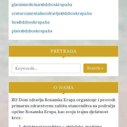
glavnimedicinar@dzboskrupa.ba
centarzamentalnozdravlje@dzboskrupa.ba
hes@dzboskrupa.ba
plate@dzboskrupa.ba
PRETRAGA
Search »
O NAMA
ZU Dom zdravlja Bosanska Krupa organizuje i provodi
primarnu zdravstvenu zaštitu stanovništva na području
općine Bosanska Krupa, kao svoju trajnu djelatnost
kroz :
djelatnost porodične – obiteljske medicine ,