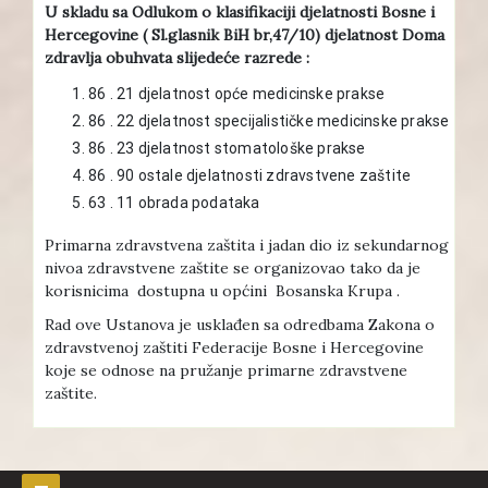
U skladu sa Odlukom o klasifikaciji djelatnosti Bosne i
Hercegovine ( Sl.glasnik BiH br,47/10) djelatnost Doma
zdravlja obuhvata slijedeće razrede :
86 . 21 djelatnost opće medicinske prakse
86 . 22 djelatnost specijalističke medicinske prakse
86 . 23 djelatnost stomatološke prakse
86 . 90 ostale djelatnosti zdravstvene zaštite
63 . 11 obrada podataka
Primarna zdravstvena zaštita i jadan dio iz sekundarnog
nivoa zdravstvene zaštite se organizovao tako da je
korisnicima dostupna u općini Bosanska Krupa .
Rad ove Ustanova je usklađen sa odredbama Zakona o
zdravstvenoj zaštiti Federacije Bosne i Hercegovine
koje se odnose na pružanje primarne zdravstvene
zaštite.