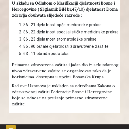
U skladu sa Odlukom o klasifikaciji djelatnosti Bosne i
Hercegovine ( Sl.glasnik BiH br,47/10) djelatnost Doma
zdravlja obuhvata slijedeće razrede :
86 . 21 djelatnost opće medicinske prakse
86 . 22 djelatnost specijalističke medicinske prakse
86 . 23 djelatnost stomatološke prakse
86 . 90 ostale djelatnosti zdravstvene zaštite
63 . 11 obrada podataka
Primarna zdravstvena zaštita i jadan dio iz sekundarnog
nivoa zdravstvene zaštite se organizovao tako da je
korisnicima dostupna u općini Bosanska Krupa .
Rad ove Ustanova je usklađen sa odredbama Zakona o
zdravstvenoj zaštiti Federacije Bosne i Hercegovine
koje se odnose na pružanje primarne zdravstvene
zaštite.