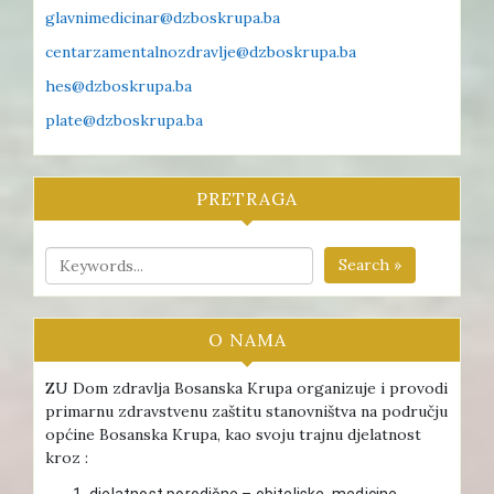
glavnimedicinar@dzboskrupa.ba
centarzamentalnozdravlje@dzboskrupa.ba
hes@dzboskrupa.ba
plate@dzboskrupa.ba
PRETRAGA
Search »
O NAMA
ZU Dom zdravlja Bosanska Krupa organizuje i provodi
primarnu zdravstvenu zaštitu stanovništva na području
općine Bosanska Krupa, kao svoju trajnu djelatnost
kroz :
djelatnost porodične – obiteljske medicine ,