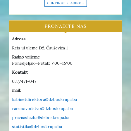
CONTINUE READING…
PRONAĐITE NAS
Adresa
Reis ul uleme Dž. Čauševića 1
Radno vrijeme
Ponedjeljak—Petak: 7:00–15:00
Kontakt
037/471-047
mail:
kabinetdirektora@dzboskrupa.ba
racunovodstvo@dzboskrupa.ba
pravnasluzba@dzboskrupa.ba
statistika@dzboskrupa.ba