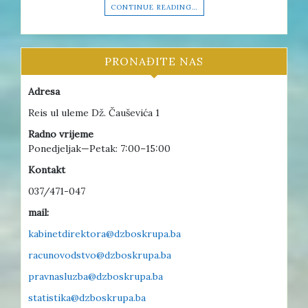
CONTINUE READING…
PRONAĐITE NAS
Adresa
Reis ul uleme Dž. Čauševića 1
Radno vrijeme
Ponedjeljak—Petak: 7:00–15:00
Kontakt
037/471-047
mail:
kabinetdirektora@dzboskrupa.ba
racunovodstvo@dzboskrupa.ba
pravnasluzba@dzboskrupa.ba
statistika@dzboskrupa.ba