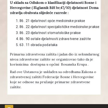
U skladu sa Odlukom o klasifikaciji djelatnosti Bosne i
Hercegovine ( Sl.glasnik BiH br,47/10) djelatnost Doma
zdravlja obuhvata slijedeće razrede :
86 . 21 djelatnost opće medicinske prakse
86 . 22 djelatnost specijalističke medicinske prakse
86 . 23 djelatnost stomatološke prakse
86 . 90 ostale djelatnosti zdravstvene zaštite
63 . 11 obrada podataka
Primarna zdravstvena zaštita i jadan dio iz sekundarnog
nivoa zdravstvene zaštite se organizovao tako da je
korisnicima dostupna u općini Bosanska Krupa .
Rad ove Ustanova je usklađen sa odredbama Zakona o
zdravstvenoj zaštiti Federacije Bosne i Hercegovine
koje se odnose na pružanje primarne zdravstvene
zaštite.