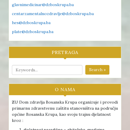
glavnimedicinar@dzboskrupa.ba
centarzamentalnozdravlje@dzboskrupa.ba
hes@dzboskrupa.ba
plate@dzboskrupa.ba
PRETRAGA
Search »
O NAMA
ZU Dom zdravlja Bosanska Krupa organizuje i provodi
primarnu zdravstvenu zaštitu stanovništva na području
općine Bosanska Krupa, kao svoju trajnu djelatnost
kroz :
djelatnost porodične – obiteljske medicine ,