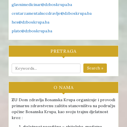
glavnimedicinar@dzboskrupa.ba
centarzamentalnozdravlje@dzboskrupa.ba
hes@dzboskrupa.ba
plate@dzboskrupa.ba
PRETRAGA
Search »
O NAMA
ZU Dom zdravlja Bosanska Krupa organizuje i provodi
primarnu zdravstvenu zaštitu stanovništva na području
općine Bosanska Krupa, kao svoju trajnu djelatnost
kroz :
djelatnost porodične – obiteljske medicine ,