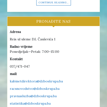
CONTINUE READING…
PRONAĐITE NAS
Adresa
Reis ul uleme Dž. Čauševića 1
Radno vrijeme
Ponedjeljak—Petak: 7:00–15:00
Kontakt
037/471-047
mail:
kabinetdirektora@dzboskrupa.ba
racunovodstvo@dzboskrupa.ba
pravnasluzba@dzboskrupa.ba
statistika@dzboskrupa.ba