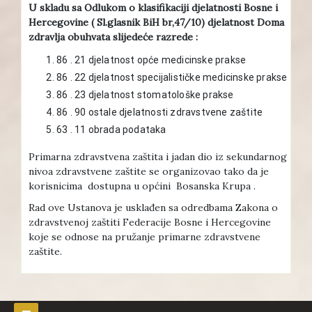
U skladu sa Odlukom o klasifikaciji djelatnosti Bosne i
Hercegovine ( Sl.glasnik BiH br,47/10) djelatnost Doma
zdravlja obuhvata slijedeće razrede :
86 . 21 djelatnost opće medicinske prakse
86 . 22 djelatnost specijalističke medicinske prakse
86 . 23 djelatnost stomatološke prakse
86 . 90 ostale djelatnosti zdravstvene zaštite
63 . 11 obrada podataka
Primarna zdravstvena zaštita i jadan dio iz sekundarnog
nivoa zdravstvene zaštite se organizovao tako da je
korisnicima dostupna u općini Bosanska Krupa .
Rad ove Ustanova je usklađen sa odredbama Zakona o
zdravstvenoj zaštiti Federacije Bosne i Hercegovine
koje se odnose na pružanje primarne zdravstvene
zaštite.