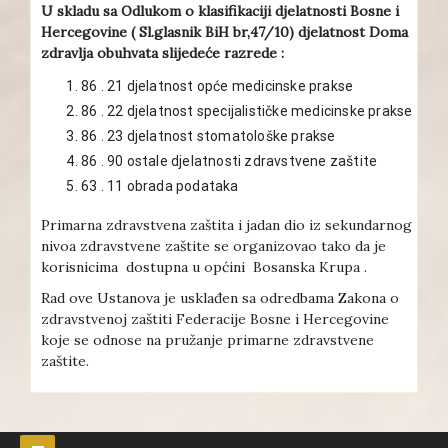
U skladu sa Odlukom o klasifikaciji djelatnosti Bosne i
Hercegovine ( Sl.glasnik BiH br,47/10) djelatnost Doma
zdravlja obuhvata slijedeće razrede :
86 . 21 djelatnost opće medicinske prakse
86 . 22 djelatnost specijalističke medicinske prakse
86 . 23 djelatnost stomatološke prakse
86 . 90 ostale djelatnosti zdravstvene zaštite
63 . 11 obrada podataka
Primarna zdravstvena zaštita i jadan dio iz sekundarnog
nivoa zdravstvene zaštite se organizovao tako da je
korisnicima dostupna u općini Bosanska Krupa .
Rad ove Ustanova je usklađen sa odredbama Zakona o
zdravstvenoj zaštiti Federacije Bosne i Hercegovine
koje se odnose na pružanje primarne zdravstvene
zaštite.