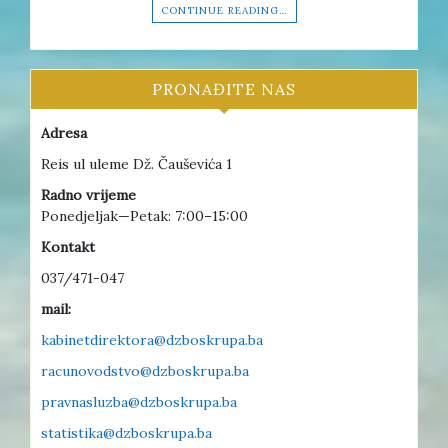
CONTINUE READING…
PRONAĐITE NAS
Adresa
Reis ul uleme Dž. Čauševića 1
Radno vrijeme
Ponedjeljak—Petak: 7:00–15:00
Kontakt
037/471-047
mail:
kabinetdirektora@dzboskrupa.ba
racunovodstvo@dzboskrupa.ba
pravnasluzba@dzboskrupa.ba
statistika@dzboskrupa.ba