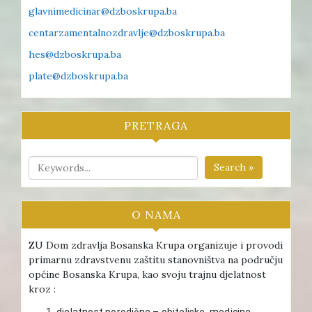
glavnimedicinar@dzboskrupa.ba
centarzamentalnozdravlje@dzboskrupa.ba
hes@dzboskrupa.ba
plate@dzboskrupa.ba
PRETRAGA
Search »
O NAMA
ZU Dom zdravlja Bosanska Krupa organizuje i provodi
primarnu zdravstvenu zaštitu stanovništva na području
općine Bosanska Krupa, kao svoju trajnu djelatnost
kroz :
djelatnost porodične – obiteljske medicine ,