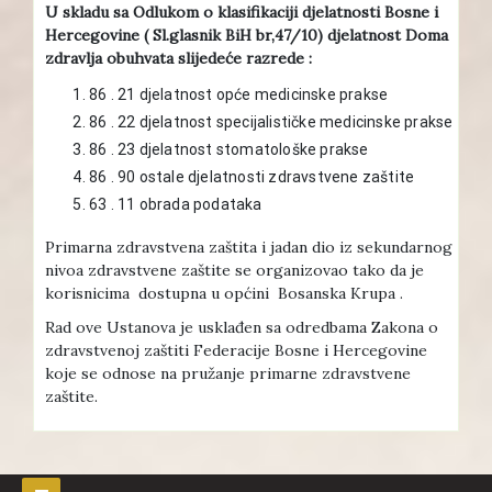
U skladu sa Odlukom o klasifikaciji djelatnosti Bosne i
Hercegovine ( Sl.glasnik BiH br,47/10) djelatnost Doma
zdravlja obuhvata slijedeće razrede :
86 . 21 djelatnost opće medicinske prakse
86 . 22 djelatnost specijalističke medicinske prakse
86 . 23 djelatnost stomatološke prakse
86 . 90 ostale djelatnosti zdravstvene zaštite
63 . 11 obrada podataka
Primarna zdravstvena zaštita i jadan dio iz sekundarnog
nivoa zdravstvene zaštite se organizovao tako da je
korisnicima dostupna u općini Bosanska Krupa .
Rad ove Ustanova je usklađen sa odredbama Zakona o
zdravstvenoj zaštiti Federacije Bosne i Hercegovine
koje se odnose na pružanje primarne zdravstvene
zaštite.