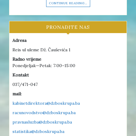
CONTINUE READING…
PRONAĐITE NAS
Adresa
Reis ul uleme Dž. Čauševića 1
Radno vrijeme
Ponedjeljak—Petak: 7:00–15:00
Kontakt
037/471-047
mail:
kabinetdirektora@dzboskrupa.ba
racunovodstvo@dzboskrupa.ba
pravnasluzba@dzboskrupa.ba
statistika@dzboskrupa.ba