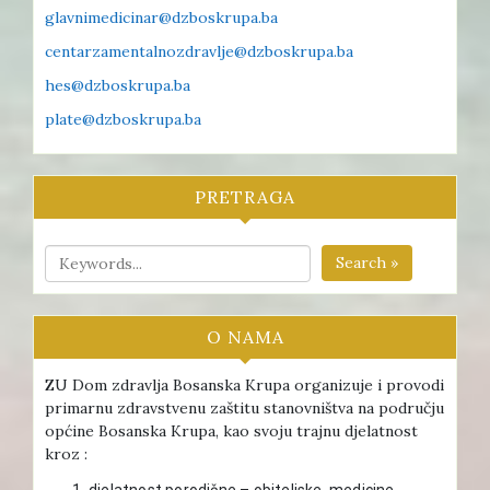
glavnimedicinar@dzboskrupa.ba
centarzamentalnozdravlje@dzboskrupa.ba
hes@dzboskrupa.ba
plate@dzboskrupa.ba
PRETRAGA
Search »
O NAMA
ZU Dom zdravlja Bosanska Krupa organizuje i provodi
primarnu zdravstvenu zaštitu stanovništva na području
općine Bosanska Krupa, kao svoju trajnu djelatnost
kroz :
djelatnost porodične – obiteljske medicine ,