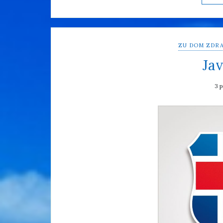
ZU DOM ZDRA
Jav
3 