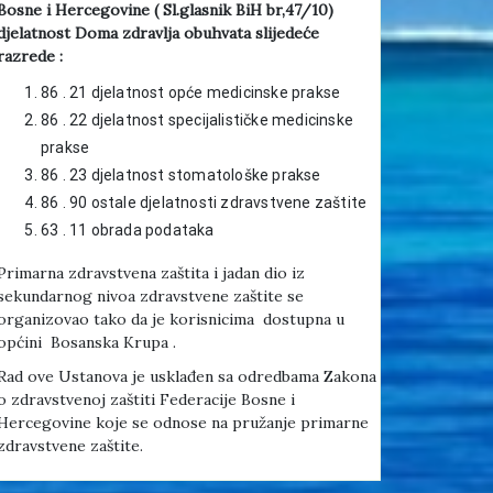
Bosne i Hercegovine ( Sl.glasnik BiH br,47/10)
djelatnost Doma zdravlja obuhvata slijedeće
razrede :
86 . 21 djelatnost opće medicinske prakse
86 . 22 djelatnost specijalističke medicinske
prakse
86 . 23 djelatnost stomatološke prakse
86 . 90 ostale djelatnosti zdravstvene zaštite
63 . 11 obrada podataka
Primarna zdravstvena zaštita i jadan dio iz
sekundarnog nivoa zdravstvene zaštite se
organizovao tako da je korisnicima dostupna u
općini Bosanska Krupa .
Rad ove Ustanova je usklađen sa odredbama Zakona
o zdravstvenoj zaštiti Federacije Bosne i
Hercegovine koje se odnose na pružanje primarne
zdravstvene zaštite.