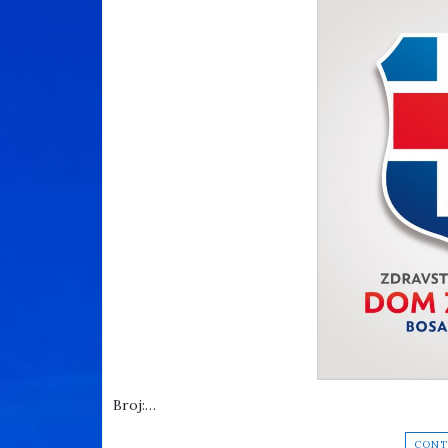
Broj:…
CONT