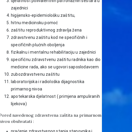
djelatnost polivalentnih patronažnih sestara u
zajednici
higijensko-epidemiološku zaštitu,
hitnu medicinsku pomoć
zaštitu reproduktivnog zdravlja žena
zdravstvenu zaštitu kod ne specifičnih i
specifičnih plućnih oboljenja
fizikalnu i mentalnu rehabilitaciju u zajednici
specifičnu zdravstvenu zaštitu radnika kao dio
medicine rada, ako se ugovori saposlodavcem
zubozdravstvenu zaštitu
laboratorijska i radiološka dijagnostika
primarnog nivoa
apotekarska djelatnost ( primjena ampuliranih
lijekova)
Pored navedenog zdravstvena zaštita na primarnom
nivou obuhvatati :
praćenje zdravstvenog stanja stanovnika i