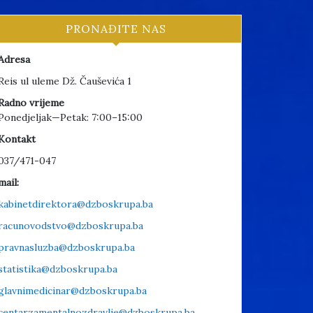
PRONAĐITE NAS
Adresa
Reis ul uleme Dž. Čauševića 1
Radno vrijeme
Ponedjeljak—Petak: 7:00–15:00
Kontakt
037/471-047
mail:
kabinetdirektora@dzboskrupa.ba
racunovodstvo@dzboskrupa.ba
pravnasluzba@dzboskrupa.ba
statistika@dzboskrupa.ba
glavnimedicinar@dzboskrupa.ba
centarzamentalnozdravlje@dzboskrupa.ba