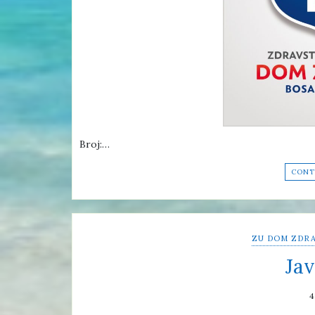
Broj:…
CONT
ZU DOM ZDRA
Jav
4