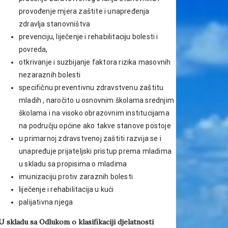
provođenje mjera zaštite i unapređenja
zdravlja stanovništva
prevenciju, liječenje i rehabilitaciju bolesti i
povreda,
otkrivanje i suzbijanje faktora rizika masovnih
nezaraznih bolesti
specifičnu preventivnu zdravstvenu zaštitu
mladih , naročito u osnovnim školama srednjim
školama i na visoko obrazovnim institucijama
na području općine ako takve stanove postoje
u primarnoj zdravstvenoj zaštiti razvija se i
unapređuje prijateljski pristup prema mladima
u skladu sa propisima o mladima
imunizaciju protiv zaraznih bolesti
liječenje i rehabilitacija u kući
palijativna njega
U skladu sa Odlukom o klasifikaciji djelatnosti