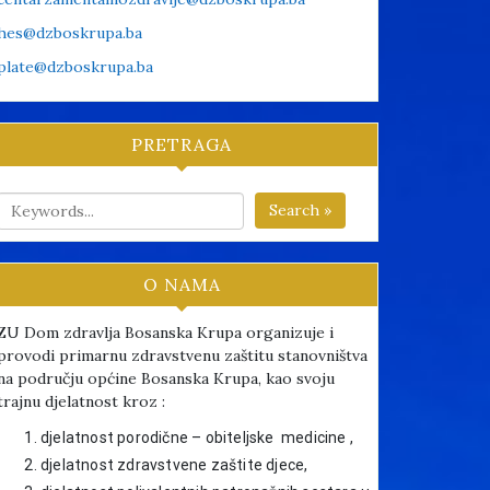
hes@dzboskrupa.ba
plate@dzboskrupa.ba
PRETRAGA
Search »
O NAMA
ZU Dom zdravlja Bosanska Krupa organizuje i
provodi primarnu zdravstvenu zaštitu stanovništva
na području općine Bosanska Krupa, kao svoju
trajnu djelatnost kroz :
djelatnost porodične – obiteljske medicine ,
djelatnost zdravstvene zaštite djece,